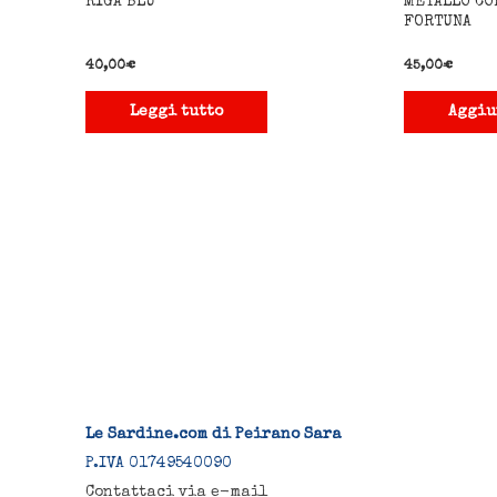
RIGA BLU
METALLO CO
FORTUNA
40,00
€
45,00
€
Leggi tutto
Aggiu
Le Sardine.com di Peirano Sara
P.IVA 01749540090
Contattaci via e-mail