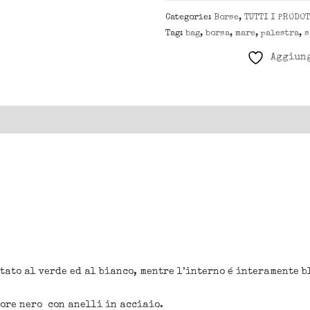
Categorie:
Borse
,
TUTTI I PRODOT
Tag:
bag
,
borsa
,
mare
,
palestra
,
s
Aggiung
ato al verde ed al bianco, mentre l’interno é interamente b
lore nero con anelli in acciaio.