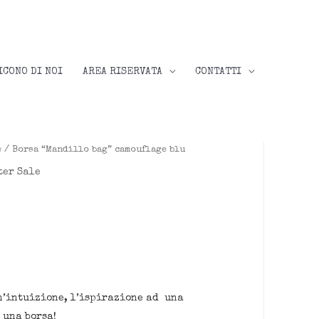
ICONO DI NOI
AREA RISERVATA
CONTATTI
e
/ Borsa “Mandillo bag” camouflage blu
ter Sale
zo
ale
€.
n’intuizione, l’ispirazione ad una
una borsa!