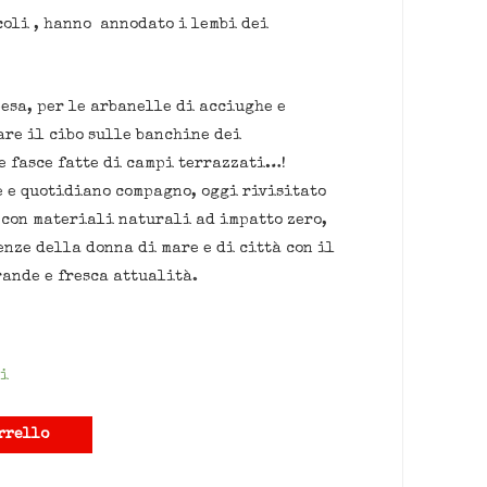
coli , hanno annodato i lembi dei
pesa, per le arbanelle di acciughe e
are il cibo sulle banchine dei
se fasce fatte di campi terrazzati…!
 e quotidiano compagno, oggi rivisitato
 con materiali naturali ad impatto zero,
enze della donna di mare e di città con il
rande e fresca attualità.
i
rrello