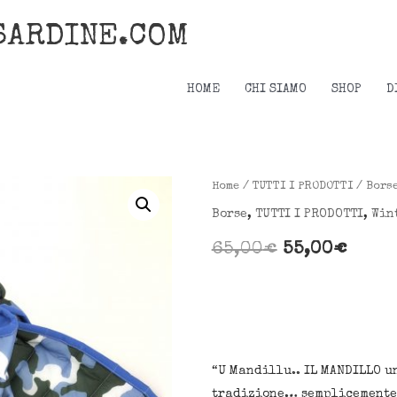
SARDINE.COM
HOME
CHI SIAMO
SHOP
D
Borsa
Home
/
TUTTI I PRODOTTI
/
Bors
Il
Il
"Mandillo
Borse
,
TUTTI I PRODOTTI
,
Win
prezzo
prez
bag”
65,00
€
55,00
€
camouflage
originale
attu
blu
era:
è:
quantità
65,00€.
55,00
“U Mandillu.. IL MANDILLO u
tradizione… semplicemente 