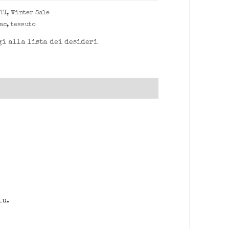
TI
,
Winter Sale
ac
,
tessuto
i alla lista dei desideri
lu.