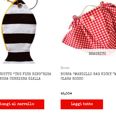
ESAURITO
Borse
CHETTE “THE FISH RING”RIGA
BORSA “MANDILLO BAG VICHY ”
 NERA CERNIERA GIALLA
CLARA ROSSO
45,00
€
iungi al carrello
Leggi tutto