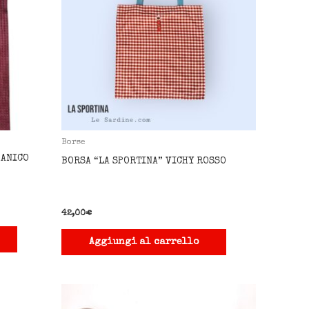
Borse
MANICO
BORSA “LA SPORTINA” VICHY ROSSO
42,00
€
Aggiungi al carrello