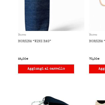
Borse
Borse
BORSINA “WINE BAG”
BORSINA 
25,00
€
70,00
€
Aggiungi al carrello
Agg