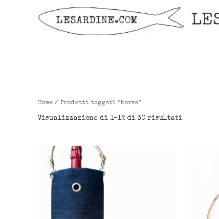
Vai
LE
al
contenuto
Ordina
Home
/ Prodotti taggati “borsa”
in
base
Visualizzazione di 1-12 di 30 risultati
al
più
recente