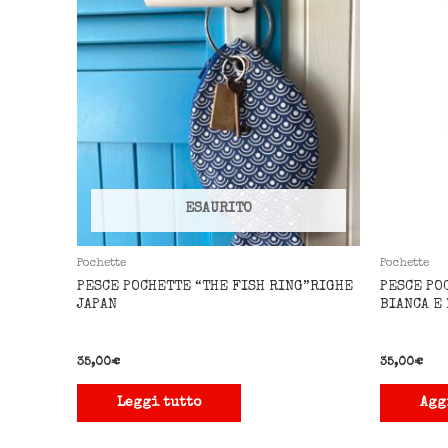
ESAURITO
Pochette
Pochette
PESCE POCHETTE “THE FISH RING”RIGHE
PESCE PO
JAPAN
BIANCA E
35,00
€
35,00
€
Leggi tutto
Agg