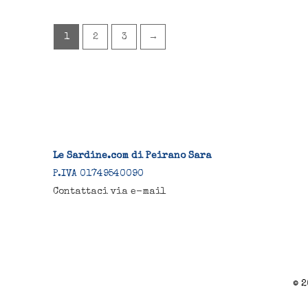
1
2
3
→
Le Sardine.com di Peirano Sara
P.IVA 01749540090
Contattaci via e-mail
© 