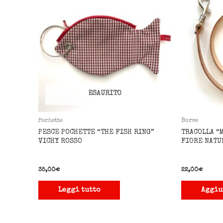
ESAURITO
Pochette
Borse
PESCE POCHETTE “THE FISH RING”
TRACOLLA “
VICHY ROSSO
FIORE NATU
35,00
€
22,00
€
Leggi tutto
Aggiu