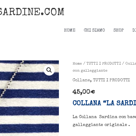
SARDINE.COM
HOME
CHI SIAMO
SHOP
D
Collana
Home
/
TUTTI I PRODOTTI
/
Coll
con galleggiante
"la
Sardina"
Collane
,
TUTTI I PRODOTTI
gialla
45,00
€
in
COLLANA “LA SARD
metallo
con
La Collana Sardina con base
galleggiante
galleggiante originale .
quantità