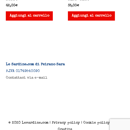
42,00
€
35,00
€
Aggiungi al carrello
Aggiungi al carrello
Le Sardine.com di Peirano Sara
P.IVA 01749540090
Contattaci via e-mail
© 2020
Lesardine.com
|
Privacy policy
|
Cookie policy
|
FAQ
|
Credits