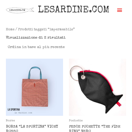
Vai
LESARDINE.COM
Men
al
contenuto
prin
Ordina
in
base
Home
/ Prodotti taggati “impermeabile”
al
più
Visualizzazione di 2 risultati
recente
Borse
Pochette
BORSA “LA SPORTINA” VICHY
PESCE POCHETTE “THE FISH
ROSSO
RING” NERO